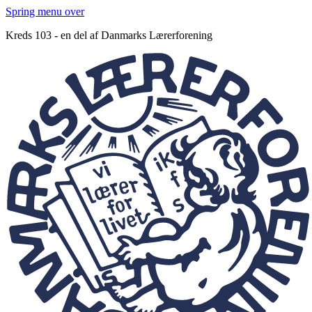
Spring menu over
Kreds 103 - en del af Danmarks Lærerforening