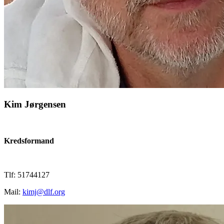
Kim Jørgensen
Kredsformand
Tlf: 51744127
Mail:
kimj@dlf.org