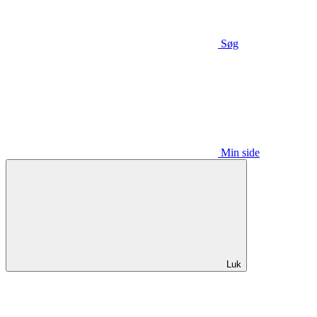
Søg
Min side
Luk