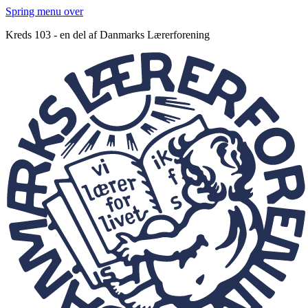
Spring menu over
Kreds 103 - en del af Danmarks Lærerforening